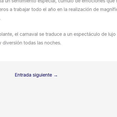
a un sentimiento especial, cúmulo de emociones que fl
os a trabajar todo el año en la realización de magníf
.
blante, el carnaval se traduce a un espectáculo de lujo 
y diversión todas las noches.
Entrada siguiente
→