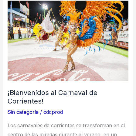
¡Bienvenidos
al
Carnaval
de
Corrientes!
¡Bienvenidos al Carnaval de
Corrientes!
Sin categoría
/
cdcprod
Los carnavales de corrientes se transforman en el
centro de las miradas durante el verano, en un